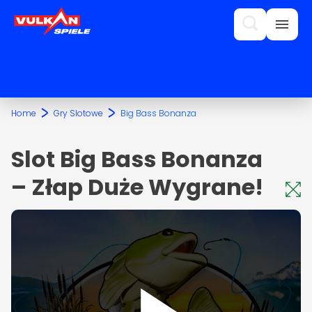
Home
Gry Slotowe
Big Bass Bonanza
Slot Big Bass Bonanza
– Złap Duże Wygrane!