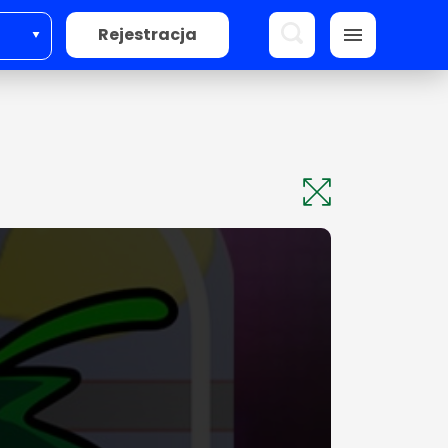
Rejestracja