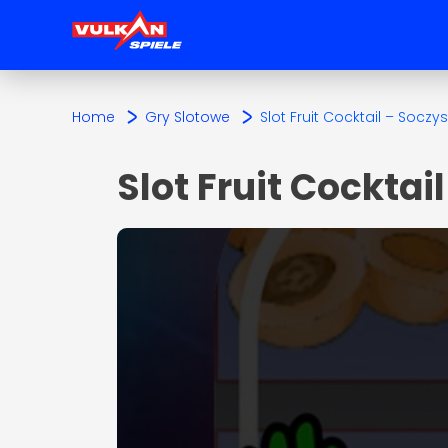
Home
Gry Slotowe
Slot Fruit Cocktail – Socz
Slot Fruit Cockta