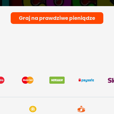
Graj na prawdziwe pieniądze